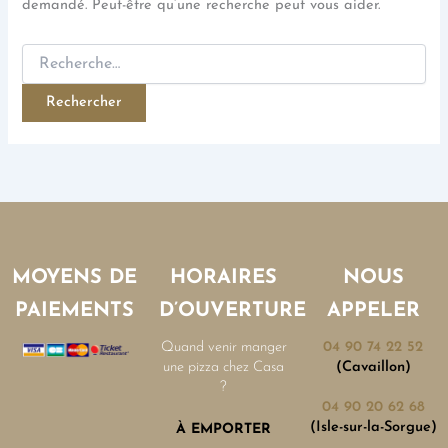
demandé. Peut-être qu’une recherche peut vous aider.
MOYENS DE
HORAIRES
NOUS
PAIEMENTS
D’OUVERTURE
APPELER
Quand venir manger
04 90 74 22 52
une pizza chez Casa
(Cavaillon)
?
04 90 20 62 68
(Isle-sur-la-Sorgue)
À EMPORTER